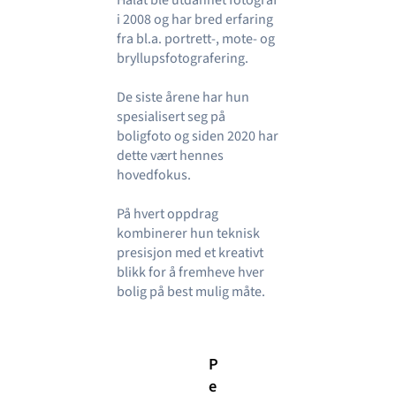
i 2008 og har bred erfaring
fra bl.a. portrett-, mote- og
bryllupsfotografering.
De siste årene har hun
spesialisert seg på
boligfoto og siden 2020 har
dette vært hennes
hovedfokus.
På hvert oppdrag
kombinerer hun teknisk
presisjon med et kreativt
blikk for å fremheve hver
bolig på best mulig måte.
P
e