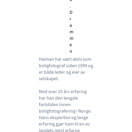
.
D
r
a
m
m
e
n
Haiman har vært aktiv som
boligfotograf siden 1999 og
er både leder og eier av
selskapet.
Med over 25 års erfaring
har han den lengste
fartstiden innen
boligfotografering i Norge.
Hans ekspertise og lange
erfaring gjør ham til en av
landets mest erfarne