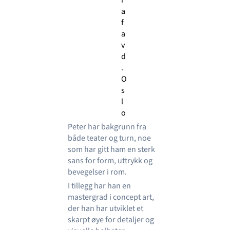
a
f
a
v
d
.
O
s
l
o
Peter har bakgrunn fra
både teater og turn, noe
som har gitt ham en sterk
sans for form, uttrykk og
bevegelser i rom.
I tillegg har han en
mastergrad i concept art,
der han har utviklet et
skarpt øye for detaljer og