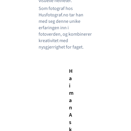
visuelle helheter.
Som fotograf hos
Husfotograf.no tar han
med seg denne unike
erfaringen inn i
fotoverden, og kombinerer
kreativitet med
nysgjerrighet for faget.
H
a
i
m
a
n
A
s
k